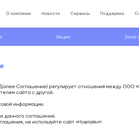
О компании
Новости
Сервисы
Поддержка
С
е
Акции
Зона 
е
Далее Соглашение) регулирует отношения между ООО «Е
телем сайта с другой.
совой информации.
ми данного соглашения.
глашения, не используйте сайт «Новлайн»!