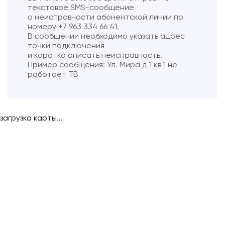
текстовое SMS-сообщение
Подключиться
о неисправности абонентской линии по
номеру +7 963 334 66 41.
Акции
В сообщении необходимо указать адрес
точки подключения
Личный кабинет
и коротко описать неисправность.
Пример сообщения: Ул. Мира д 1 кв 1 не
работает ТВ
загрузка карты...