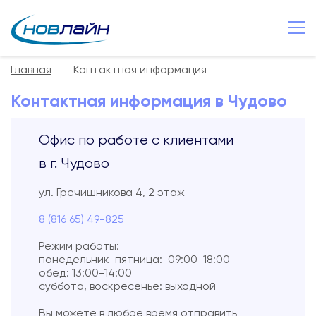
Чудово
+7 8166 549 825
Главная
Контактная информация
О компании
Контактная информация в Чудово
Новости
Офис по работе с клиентами
Сервисы
в г. Чудово
Услуги
ул. Гречишникова 4, 2 этаж
Смотрёшка
8 (816 65) 49-825
Поддержка
Режим работы:
Зона охвата
понедельник-пятница: 09:00-18:00
обед: 13:00-14:00
Способы оплаты
суббота, воскресенье: выходной
Контакты
Вы можете в любое время отправить