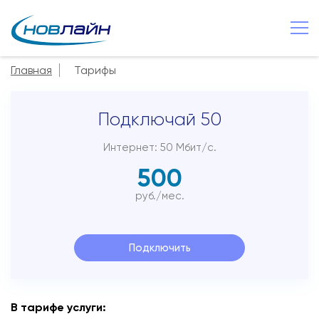
Чудово
+7 8166 549 825
Главная
Тарифы
О компании
Подключай 50
Новости
Сервисы
Интернет: 50 Мбит/с.
500
Услуги
руб./мес.
Смотрёшка
Поддержка
Подключить
Зона охвата
Способы оплаты
В тарифе услуги:
Контакты