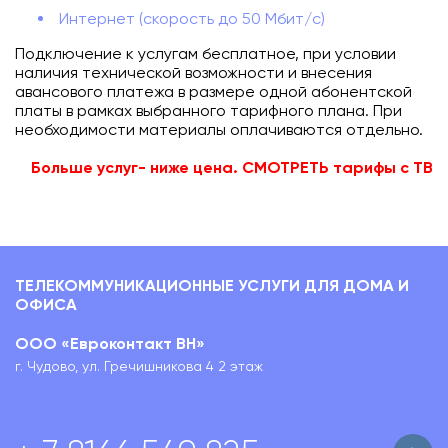
Интернет (скорость до 50 Мбит/с)
Подключиться
Подключение к услугам бесплатное, при условии
Акции
наличия технической возможности и внесения
авансового платежа в размере одной абонентской
Личный кабинет
платы в рамках выбранного тарифного плана. При
необходимости материалы оплачиваются отдельно.
Больше услуг- ниже цена. СМОТРЕТЬ тарифы с ТВ
ТЕЛЕКОММУНИКАЦИОННЫЕ УСЛУГИ ДЛЯ ДОМА И
ОФИСА
ООО «Евроконтакт ВН»
г. Чудово, ул. Гречишникова 4 2 этаж