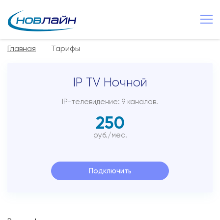
Чудово
Главная
Тарифы
О компании
IP TV Ночной
Новости
Сервисы
IP-телевидение: 9 каналов.
250
Услуги
руб./мес.
Смотрёшка
Поддержка
Подключить
Зона охвата
Способы оплаты
Контакты